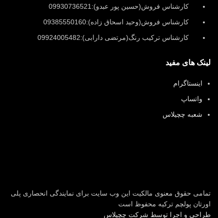
کارشناس فروش(حسین پور عبدو):09930736521
کارشناس فروش(وحید اسحاق زاده):09385550160
کارشناس ترکیب رنگ(مرتضی دارابی):09924005482
لینک های مفید
اینستاگرام
واتساپ
شعبه چچیلاس
تمامی حقوق معنوی مالکیت این وب‌ سایت برای نمایندگی انحصاری پلی
اورتان پولچم ترکیه محفوظ است
طراحی و اجرا توسط شرکت چچیلاس