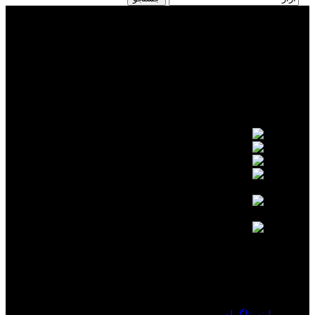
بازرگانی جعفری رنگ پلی اورتان پولچم در تهران و کرج انواع
رنگ های پلی اورتان را برای شما عزیزان با دستگاه تمام اتومات
ترکیب میکند.
تهران، باغستان
تلفن (سعید جعفری):09127365701
تلفن(سعید جعفری): 09193608220
کارشناس فروش(حسین پور
عبدو):09930736521
کارشناس فروش(وحید اسحاق
زاده):09385550160
کارشناس ترکیب رنگ(مرتضی
دارابی):09924005482
لینک های مفید
اینستاگرام