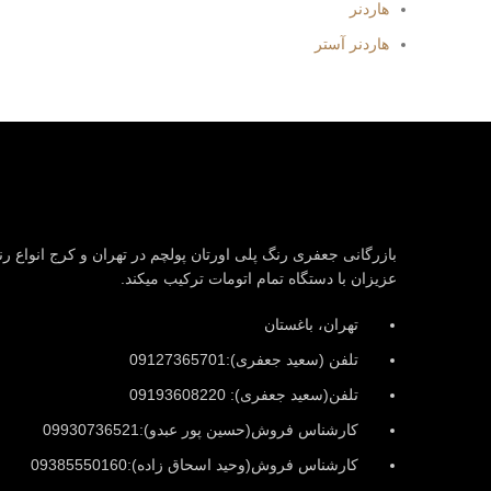
هاردنر
هاردنر آستر
بازرگانی جعفری رنگ پلی اورتان پولچم در تهران و کرج انواع رن
عزیزان با دستگاه تمام اتومات ترکیب میکند.
تهران، باغستان
تلفن (سعید جعفری):09127365701
تلفن(سعید جعفری): 09193608220
کارشناس فروش(حسین پور عبدو):09930736521
کارشناس فروش(وحید اسحاق زاده):09385550160