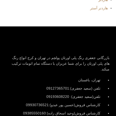
هاردنر آستر
بازرگانی جعفری رنگ پلی اورتان پولچم در تهران و کرج انواع رنگ
های پلی اورتان را برای شما عزیزان با دستگاه تمام اتومات ترکیب
میکند.
تهران، باغستان
تلفن (سعید جعفری):09127365701
تلفن(سعید جعفری): 09193608220
کارشناس فروش(حسین پور عبدو):09930736521
کارشناس فروش(وحید اسحاق زاده):09385550160