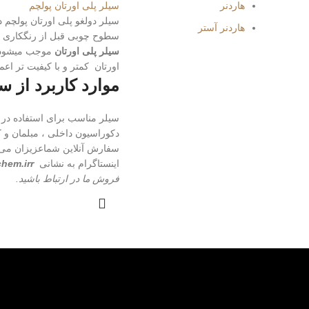
سیلر پلی اورتان پولچم
هاردنر
سیلر دولغو پلی اورتان پولچم د
هاردنر آستر
سطوح چوبی قبل از رنگکاری می
سیلر پلی اورتان
موجب میشود 
اورتان کمتر و با کیفیت تر اعم
موارد کاربرد از سیلر GU
سیلر مناسب برای استفاده در
دکوراسیون داخلی ، مبلمان و ک
سفارش آنلاین شماعزیزان می ت
اینستاگرام به نشانی
chem.irr
فروش ما در ارتباط باشید.