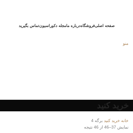
صفحه اصلی
فروشگاه
درباره ما
مجله دکوراسیون
تماس بگیرید
منو
خرید کنید
خانه
خرید کنید
برگه 4
نمایش 37–46 از 46 نتیجه