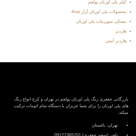
کیلر پلی اورتان پولچم
محصولات پلی اورتان آراز Araz
مشکی سوپرمات پلی اورتان
هاردنر
هاردنر آستر
بازرگانی جعفری رنگ پلی اورتان پولچم در تهران و کرج انواع رنگ
های پلی اورتان را برای شما عزیزان با دستگاه تمام اتومات ترکیب
میکند.
تهران، باغستان
تلفن (سعید جعفری):09127365701