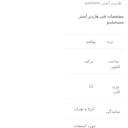
هاردنر آستر polchem
مشخصات فنی هاردنر آستر
polchem
برند
پولچم
ساخت
ترکیه
کشور
وزن
12
کلی
کرج و تهران
نمایندگی
مورد استفاده