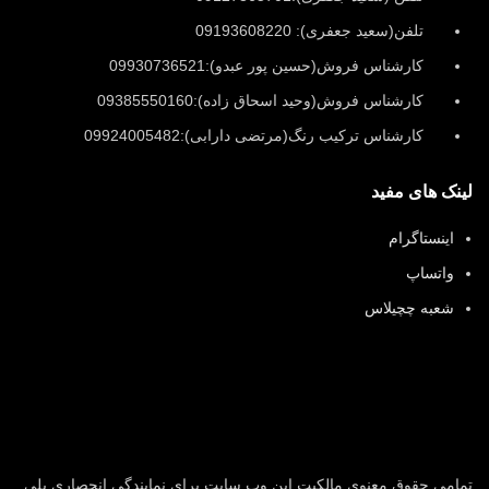
تلفن(سعید جعفری): 09193608220
کارشناس فروش(حسین پور عبدو):09930736521
کارشناس فروش(وحید اسحاق زاده):09385550160
کارشناس ترکیب رنگ(مرتضی دارابی):09924005482
لینک های مفید
اینستاگرام
واتساپ
شعبه چچیلاس
تمامی حقوق معنوی مالکیت این وب‌ سایت برای نمایندگی انحصاری پلی