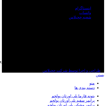
اینستاگرام
واتساپ
شعبه چچیلاس
تمامی حقوق معنوی مالکیت این وب‌ سایت برای نمایندگی انحصاری
پلی اورتان پولچم ترکیه محفوظ است
طراحی و اجرا توسط شرکت چچیلاس
بستن
منو
دسته بندی ها
بتونه فارما پلی اورتان پولچم
پرایمر سفید پلی اورتان پولچم
پرایمر مشکی پلی اورتان پولچم