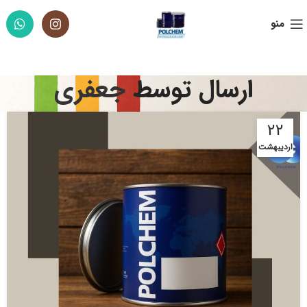
منو
ارسال توسط
جعفری
22
اردیبهشت