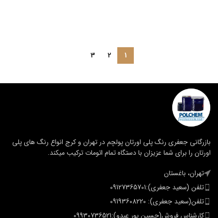
3
2
1
بازرگانی جعفری رنگ پلی اورتان پولچم در تهران و کرج انواع رنگ های پلی
اورتان را برای شما عزیزان با دستگاه تمام اتومات ترکیب میکند.
تهران، باغستان
تلفن (سعید جعفری):09127365701
تلفن(سعید جعفری): 09193608220
کارشناس فروش(حسین پور عبدو):09930736521