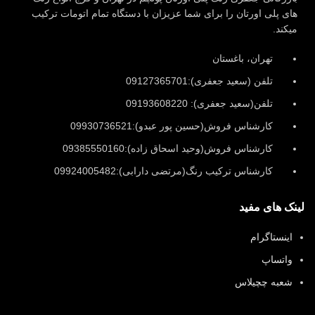
های پلی اورتان را برای شما عزیزان با دستگاه تمام اتومات ترکیب
میکند.
تهران، باغستان
تلفن (سعید جعفری):09127365701
تلفن(سعید جعفری): 09193608220
کارشناس فروش(حسین پور عبدو):09930736521
کارشناس فروش(وحید اسحاق زاده):09385550160
کارشناس ترکیب رنگ(مرتضی دارابی):09924005482
لینک های مفید
اینستاگرام
واتساپ
شعبه چچیلاس