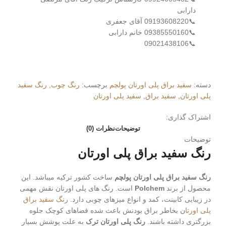
دارابی
📞09193608220 آقای جعفری
📞09385550160 خانم دارابی
📞09021438106
دسته:
سفید براق پلی اورتان پولچم
برچسب:
رنگ چوب
,
رنگ سفید
پلی اورتان
,
سفید براق
,
سفید پلی اورتان
اشتراک گذاری:
توضیحات
نظرات (0)
توضیحات
رنگ سفید براق پلی اورتان
رنگ سفید براق پلی اورتان پولچم
ساخت کشور ترکیه میباشد. این
محصول از برند
Polchem
است. رنگ های پلی اورتان نقش مهمی
در زیبایی کابینت، کمد و انواع میزهای چوبی دارد.
رنگ سفید براق
پلی اورتا
ن بخاطر براق بودنش باعث شده فضاهای کوچک جلوه
بزرگتری داشته باشند.
رنگ پلی اورتان ترک
به علت پوشش بسیار