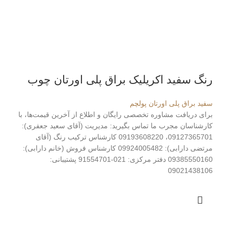
رنگ سفید اکریلیک براق پلی اورتان چوب
سفید براق پلی اورتان پولچم
برای دریافت مشاوره تخصصی رایگان و اطلاع از آخرین قیمت‌ها، با
کارشناسان مجرب ما تماس بگیرید: مدیریت (آقای سعید جعفری):
09127365701، 09193608220 کارشناس ترکیب رنگ (آقای
مرتضی دارابی): 09924005482 کارشناس فروش (خانم دارابی):
09385550160 دفتر مرکزی: 021-91554701 پشتیبانی:
09021438106