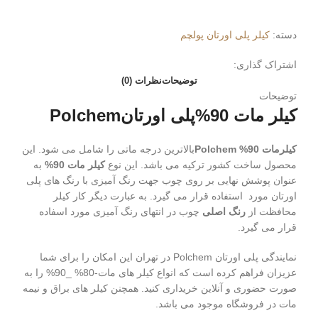
دسته:
کیلر پلی اورتان پولچم
اشتراک گذاری:
توضیحات
نظرات (0)
توضیحات
کیلر مات 90%پلی اورتانPolchem
کیلرمات 90%
Polchem
بالاترین درجه ماتی را شامل می شود. این
محصول ساخت کشور ترکیه می باشد. این نوع
کیلر مات 90%
به
عنوان پوشش نهایی بر روی چوب جهت رنگ آمیزی با رنگ های پلی
اورتان مورد استفاده قرار می گیرد. به عبارت دیگر کار کیلر
محافظت از
رنگ اصلی
چوب در انتهای رنگ آمیزی مورد اسفاده
قرار می گیرد.
نمایندگی پلی اورتان Polchem در تهران این امکان را برای شما
عزیزان فراهم کرده است که انواع کیلر های مات-80% _90% را به
صورت حضوری و آنلاین خریداری کنید. همچنن کیلر های براق و نیمه
مات در فروشگاه موجود می باشد.