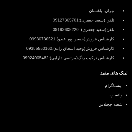
تهران، باغستان
تلفن (سعید جعفری):09127365701
تلفن(سعید جعفری): 09193608220
کارشناس فروش(حسین پور عبدو):09930736521
کارشناس فروش(وحید اسحاق زاده):09385550160
کارشناس ترکیب رنگ(مرتضی دارابی):09924005482
لینک های مفید
اینستاگرام
واتساپ
شعبه چچیلاس